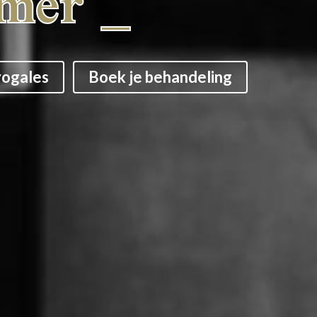
yogales
Boek je behandeling